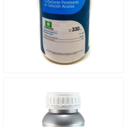
Inex- A ®
Mezcla de alcoholes etoxilados poli...