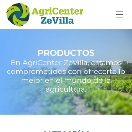
PRODUCTOS
En AgriCenter ZeVilla, estamos
comprometidos con ofrecerte lo
mejor en el mundo de la
agricultura.