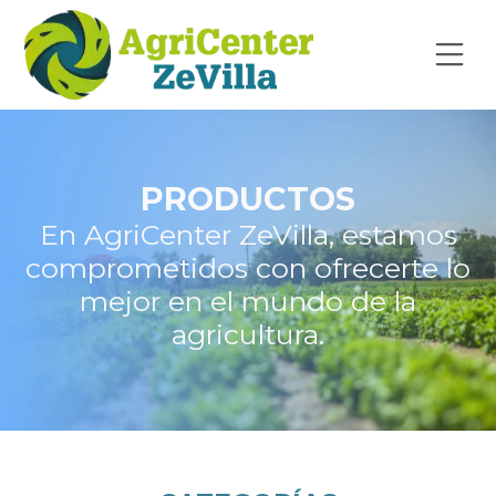
PRODUCTOS
En AgriCenter ZeVilla, estamos
comprometidos con ofrecerte lo
mejor en el mundo de la
agricultura.